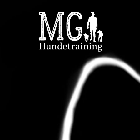
Team/Philosophie
Angebot/Shop
Preise
Der Hundeplatz im Hundezentrum Berlin Pankow/ Anfahrt
KONTAKT/IMPRESSUM/AGB